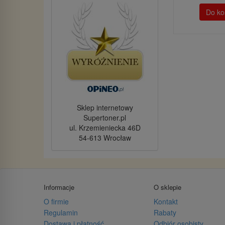
Do ko
Sklep internetowy
Supertoner.pl
ul. Krzemieniecka 46D
54-613 Wrocław
Informacje
O sklepie
O firmie
Kontakt
Regulamin
Rabaty
Dostawa i płatność
Odbiór osobisty