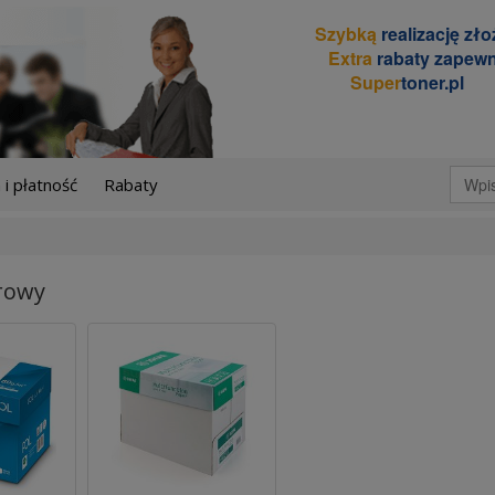
Szybką
realizację zł
Extra
rabaty zapewn
Super
toner.pl
i płatność
Rabaty
urowy