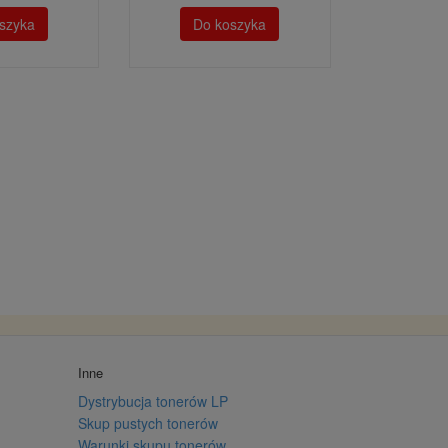
szyka
Do koszyka
Inne
Dystrybucja tonerów LP
Skup pustych tonerów
Warunki skupu tonerów