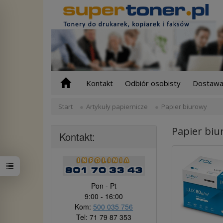
Kontakt
Odbiór osobisty
Dostawa 
Start
Artykuły papiernicze
Papier biurowy
Papier bi
Kontakt:
Pon - Pt
9:00 - 16:00
Kom:
500 035 756
Tel: 71 79 87 353