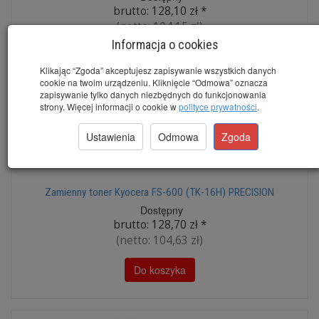
brutto:
128,10 zł
*
(netto:
104,15 zł
)
Informacja o cookies
Do koszyka
Klikając “Zgoda” akceptujesz zapisywanie wszystkich danych
cookie na twoim urządzeniu. Kliknięcie “Odmowa” oznacza
zapisywanie tylko danych niezbędnych do funkcjonowania
strony. Więcej informacji o cookie w
polityce prywatności
.
Ustawienia
Odmowa
Zgoda
Zamienny toner Kyocera FS-600 (TK-16H) PRECISION
Dostępny
brutto:
128,70 zł
*
(netto:
104,63 zł
)
Do koszyka