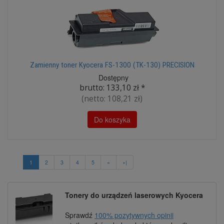
Zamienny toner Kyocera FS-1300 (TK-130) PRECISION
Dostępny
brutto:
133,10 zł
*
(netto:
108,21 zł
)
Do koszyka
1
2
3
4
5
»
»|
Tonery do urządzeń laserowych Kyocera
Sprawdź
100% pozytywnych opinii