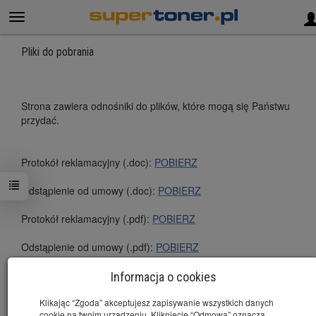
Pliki do pobrania
Strona zawiera odnośniki do plików, które mogą się Państwu
przydać.
Protokół reklamacyjny (.doc):
POBIERZ
Odstąpienie od umowy (.doc):
POBIERZ
Protokół reklamacyjny (.pdf):
POBIERZ
Odstąpienie od umowy (.pdf):
POBIERZ
Pouczenie o wypełnieniu formularza "Odstąpienie od
Informacja o cookies
umowy":
POBIERZ
Klikając “Zgoda” akceptujesz zapisywanie wszystkich danych
cookie na twoim urządzeniu. Kliknięcie “Odmowa” oznacza