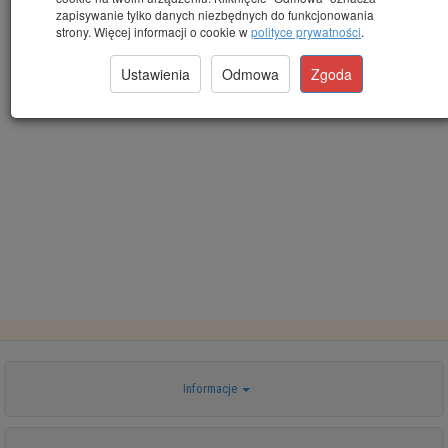
zapisywanie tylko danych niezbędnych do funkcjonowania
Powyższe wypełnione dokumenty prosimy o przesłanie na
strony. Więcej informacji o cookie w
polityce prywatności
.
adres sklepu:
sklep@supertoner.pl
Ustawienia
Odmowa
Zgoda
Informacje