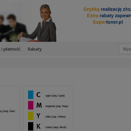
Szybką
realizację zł
Extra
rabaty zapewn
Super
toner.pl
i płatność
Rabaty