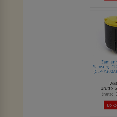
Zamienn
Samsung CLX
(CLP-Y300A
Dos
brutto:
6
(netto:
Do ko