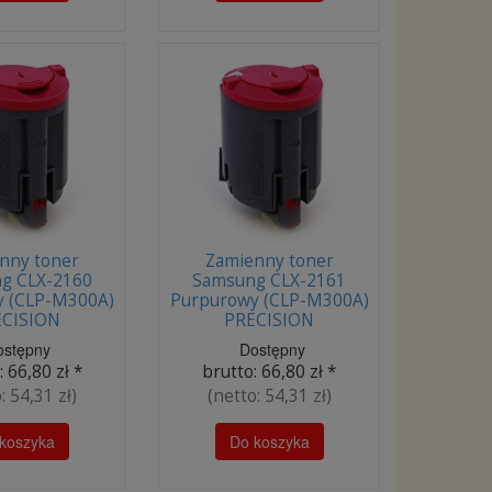
nny toner
Zamienny toner
g CLX-2160
Samsung CLX-2161
y (CLP-M300A)
Purpurowy (CLP-M300A)
CISION
PRECISION
ostępny
Dostępny
:
66,80 zł
*
brutto:
66,80 zł
*
o:
54,31 zł
)
(netto:
54,31 zł
)
koszyka
Do koszyka