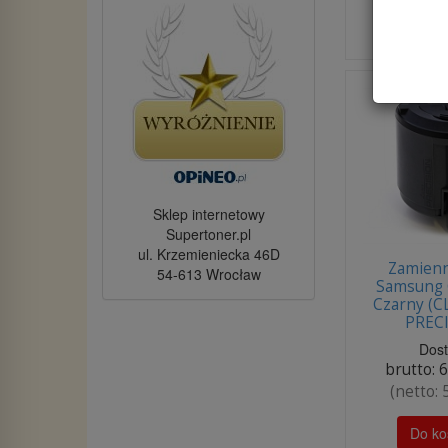
Do ko
Sklep internetowy
Supertoner.pl
ul. Krzemieniecka 46D
Zamienn
54-613 Wrocław
Samsung 
Czarny (C
PREC
Dos
brutto:
6
(netto:
Do ko