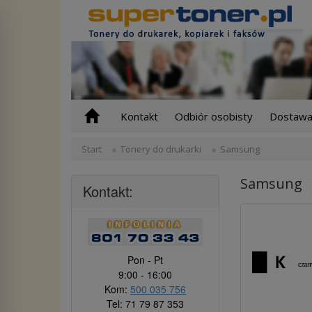
Kontakt
Odbiór osobisty
Dostawa 
Start
Tonery do drukarki
Samsung
Samsung
Kontakt:
Pon - Pt
9:00 - 16:00
Kom:
500 035 756
Tel: 71 79 87 353