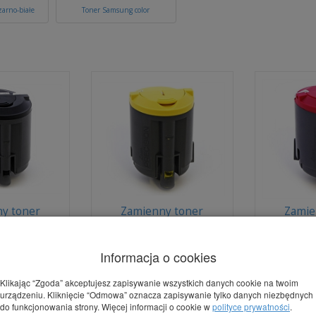
arno-białe
Toner Samsung color
y toner
Zamienny toner
Zamie
 CLP-300
Samsung CLP-300 Żółty
Samsu
LP-K300A)
(CLP-Y300A) PRECISION
Purpurow
ISION
PRE
Informacja o cookies
tępny
Dostępny
D
6,80 zł
*
brutto:
66,80 zł
*
brutto
Klikając “Zgoda” akceptujesz zapisywanie wszystkich danych cookie na twoim
urządzeniu. Kliknięcie “Odmowa” oznacza zapisywanie tylko danych niezbędnych
54,31 zł
)
(netto:
54,31 zł
)
(nett
do funkcjonowania strony. Więcej informacji o cookie w
polityce prywatności
.