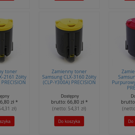
y toner
Zamienny toner
Zamie
-2161 Żółty
Samsung CLX-3160 Żółty
Samsun
) PRECISION
(CLP-Y300A) PRECISION
Purpurow
PRE
tępny
Dostępny
D
6,80 zł
*
brutto:
66,80 zł
*
brutto
54,31 zł
)
(netto:
54,31 zł
)
(nett
szyka
Do koszyka
Do 