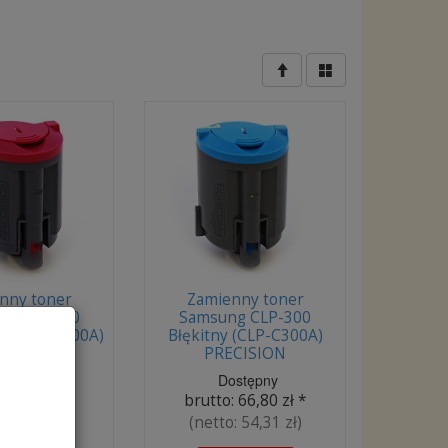
nny toner
Zamienny toner
ng CLP-300
Samsung CLP-300
y (CLP-M300A)
Błękitny (CLP-C300A)
CISION
PRECISION
ostępny
Dostępny
:
66,80 zł
*
brutto:
66,80 zł
*
o:
54,31 zł
)
(netto:
54,31 zł
)