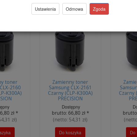
szyka
Do koszyka
Do 
Ustawienia
Odmowa
Zgoda
y toner
Zamienny toner
Zamie
CLX-2160
Samsung CLX-2161
Samsun
LP-K300A)
Czarny (CLP-K300A)
Czarny 
ISION
PRECISION
PRE
tępny
Dostępny
D
6,80 zł
*
brutto:
66,80 zł
*
brutto
54,31 zł
)
(netto:
54,31 zł
)
(nett
szyka
Do koszyka
Do 