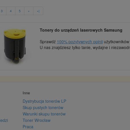
3
4
5
»
»|
Tonery do urządzeń laserowych Samsung
Sprawdź
100% pozytywnych opinii
użytkowników d
U nas znajdziesz tylko tanie, wydajne i niezawo
Inne
Dystrybucja tonerów LP
Skup pustych tonerów
Warunki skupu tonerów
iedzi
Toner Wrocław
Praca