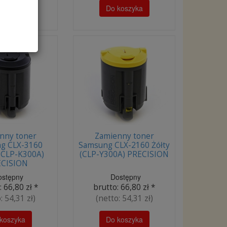
koszyka
Do koszyka
nny toner
Zamienny toner
g CLX-3160
Samsung CLX-2160 Żółty
(CLP-K300A)
(CLP-Y300A) PRECISION
CISION
ostępny
Dostępny
:
66,80 zł
*
brutto:
66,80 zł
*
o:
54,31 zł
)
(netto:
54,31 zł
)
koszyka
Do koszyka