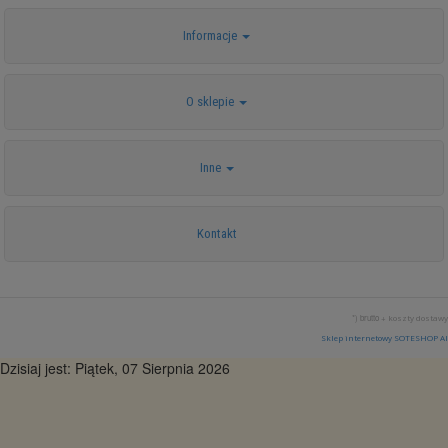
Informacje
O sklepie
Inne
Kontakt
*) brutto +
koszty dostawy
Sklep internetowy SOTESHOP AI
Dzisiaj jest: Piątek, 07 Sierpnia 2026