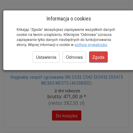
Informacja o cookies
Klikając “Zgoda” akceptujesz zapisywanie wszystkich danych
cookie na twoim urządzeniu. Kliknięcie “Odmowa” oznacza
zapisywanie tylko danych niezbędnych do funkcjonowania
strony. Więcej informacji o cookie w
polityce prywatności
.
Ustawienia
Odmowa
Zgoda
Oryginalny zespół zgrzewania OKI C532 C542 ES5432 ES5473
MC563 MC573 (46358502)
2 dni robocze
brutto:
471,00 zł
*
(netto:
382,93 zł
)
Do koszyka