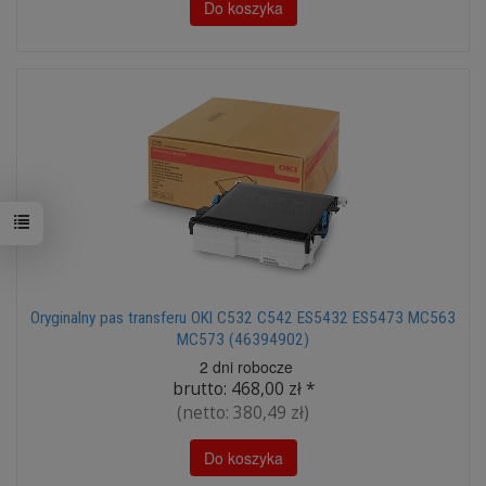
Do koszyka
Oryginalny pas transferu OKI C532 C542 ES5432 ES5473 MC563
MC573 (46394902)
2 dni robocze
brutto:
468,00 zł
*
(netto:
380,49 zł
)
Do koszyka