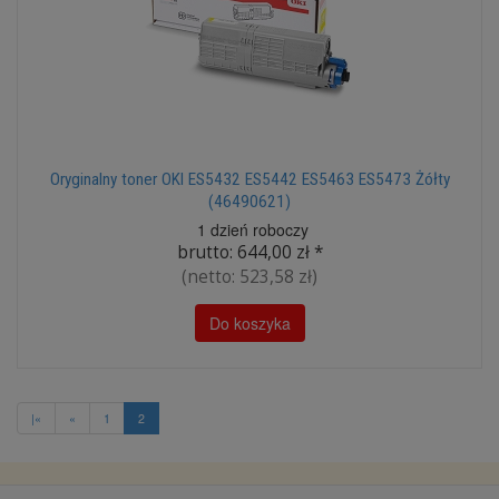
Oryginalny toner OKI ES5432 ES5442 ES5463 ES5473 Żółty
(46490621)
1 dzień roboczy
brutto:
644,00 zł
*
(netto:
523,58 zł
)
Do koszyka
|«
«
1
2