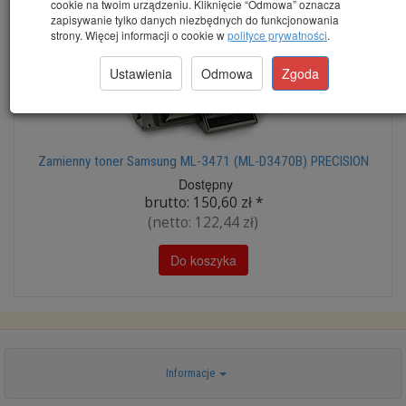
cookie na twoim urządzeniu. Kliknięcie “Odmowa” oznacza
zapisywanie tylko danych niezbędnych do funkcjonowania
strony. Więcej informacji o cookie w
polityce prywatności
.
Ustawienia
Odmowa
Zgoda
Zamienny toner Samsung ML-3471 (ML-D3470B) PRECISION
Dostępny
brutto:
150,60 zł
*
(netto:
122,44 zł
)
Do koszyka
Informacje