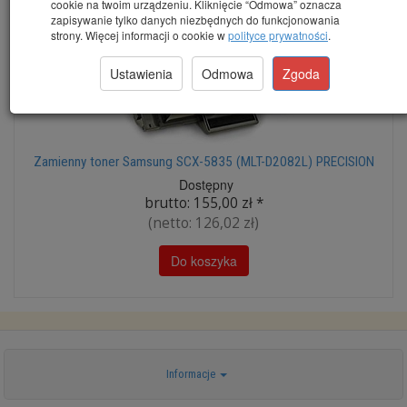
cookie na twoim urządzeniu. Kliknięcie “Odmowa” oznacza
zapisywanie tylko danych niezbędnych do funkcjonowania
strony. Więcej informacji o cookie w
polityce prywatności
.
Ustawienia
Odmowa
Zgoda
Zamienny toner Samsung SCX-5835 (MLT-D2082L) PRECISION
Dostępny
brutto:
155,00 zł
*
(netto:
126,02 zł
)
Do koszyka
Informacje