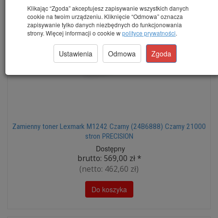
Klikając “Zgoda” akceptujesz zapisywanie wszystkich danych
cookie na twoim urządzeniu. Kliknięcie “Odmowa” oznacza
zapisywanie tylko danych niezbędnych do funkcjonowania
strony. Więcej informacji o cookie w
polityce prywatności
.
Ustawienia
Odmowa
Zgoda
Zamienny toner Lexmark M1242 Czarny (24B6888) Czarny 21000
stron PRECISION
Dostępny
brutto:
569,00 zł
*
(netto:
462,60 zł
)
Do koszyka