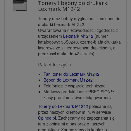
Tonery i bębny do drukarki
Lexmark M1242
Tonery oraz bębny oryginalne i zamienne do
drukarki Lexmark M1242.
Gwarantowana niezawodność i zgodność z
urządzeniem
Lexmark M1242
(numer
katalogowy: 36S0240, czarno-biała drukarka
laserowa ze zintegrowanym dupleksem, o
prędkości druku do 42 str/min).
Pakiet korzyści:
Tani toner do Lexmark M1242
Bęben do Lexmark M1242
Telefoniczne wsparcie techniczne
Markowy produkt Laser PRECISION™
klasy premium z dwuletnią gwarancją
Tonery do Lexmark M1242
polecane są
przez naszych klientów m.in. w serwisie
Opineo.pl
. Zachęcamy do zapoznania się
tam z opiniami o nas oraz o naszych
produktach. Zapraszamy do kontaktu -