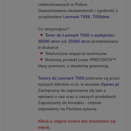
refabrykowanych w Polsce.
Gwarantowana niezawodność i zgodność z
.
urządzeniem
Lexmark T656, T656dne
Co otrzymujesz?
Toner do Lexmark T656 o wydajności
36000 stron
lub
25000 stron
przetestowany
w drukarce
Telefoniczne wsparcie techniczne
Markowy produkt Laser PRECISION™
klasy premium, z dwuletnią
gwarancją
Tonery do Lexmark T656
polecane są przez
naszych klientów m.in. w serwisie
Opineo.pl
.
Zachęcamy do zapoznania się tam z
opiniami o nas oraz o naszych produktach.
Zapraszamy do kontaktu - chętnie
odpowiemy na Państwa pytania.
Kliknij w zdjęcie tonera aby dowiedzieć się
więcej.