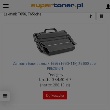
Lexmark T656, T656dne
Zamienny toner Lexmark T656 (T650H11E) 25.000 stron
PRECISION
Dostępny
brutto:
354,40 zł
*
(netto:
288,13 zł
)
Do koszyka