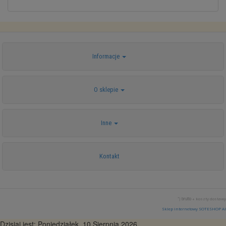
Informacje
O sklepie
Inne
Kontakt
*) brutto +
koszty dostawy
Sklep internetowy SOTESHOP AI
Dzisiaj jest: Poniedziałek, 10 Sierpnia 2026