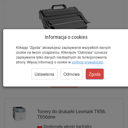
Informacja o cookies
Zamienny toner Lexmark T656 (T654X11E, T654X21E) 36000
Klikając “Zgoda” akceptujesz zapisywanie wszystkich danych
stron PRECISION
cookie na twoim urządzeniu. Kliknięcie “Odmowa” oznacza
zapisywanie tylko danych niezbędnych do funkcjonowania
Dostępny
strony. Więcej informacji o cookie w
polityce prywatności
.
brutto:
400,10 zł
*
(netto:
325,28 zł
)
Ustawienia
Odmowa
Zgoda
Do koszyka
Tonery do drukarki Lexmark T656,
T656dne
Doskonała jakość kartridży