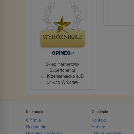
Sklep internetowy
Supertoner.pl
ul. Krzemieniecka 46D
54-613 Wrocław
Informacje
O sklepie
O firmie
Kontakt
Regulamin
Rabaty
Dostawa i płatność
Odbiór osobisty