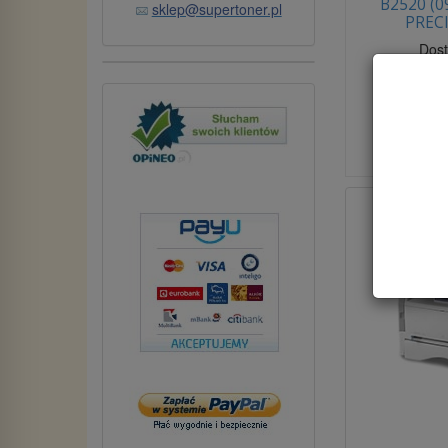
B2520 (0
sklep@supertoner.pl
PREC
Dos
brutto:
2
(netto:
2
Do ko