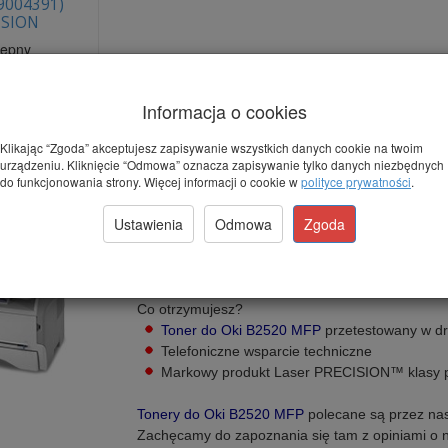
9004391)
ISION
tępny
60,30 zł
*
11,63 zł
)
Informacja o cookies
szyka
Klikając “Zgoda” akceptujesz zapisywanie wszystkich danych cookie na twoim
urządzeniu. Kliknięcie “Odmowa” oznacza zapisywanie tylko danych niezbędnych
do funkcjonowania strony. Więcej informacji o cookie w
polityce prywatności
.
Tonery do drukarki Oki B2520 MFP
Ustawienia
Odmowa
Zgoda
Doskonała jakość kartridży refabrykowanych 
Gwarantowana niezawodność i zgodność z urz
Co otrzymujesz?
Toner do Oki B2520 MFP
przetestowany w d
Telefoniczne wsparcie techniczne
Markowy produkt Laser PRECISION™ klasy p
Tonery do Oki B2520 MFP
polecane są przez nas
Zachęcamy do zapoznania się tam z opiniami o 