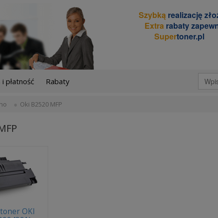
Szybką
realizację zł
Extra
rabaty zapewn
Super
toner.pl
i płatność
Rabaty
no
Oki B2520 MFP
 MFP
toner OKI