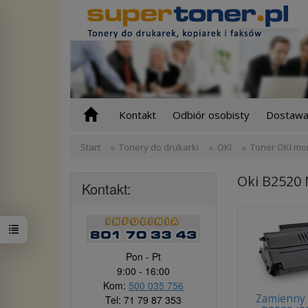
Kontakt
Odbiór osobisty
Dostawa 
Start
Tonery do drukarki
OKI
Toner OKI mo
Oki B2520
Kontakt:
Pon - Pt
9:00 - 16:00
Kom:
500 035 756
Zamienny 
Tel: 71 79 87 353