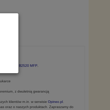
w Polsce.
.
ądzeniem
Oki B2520 MFP
rukarce
remium, z dwuletnią
gwarancją
zych klientów m.in. w serwisie
Opineo.pl
.
nas oraz o naszych produktach.
Zapraszamy do