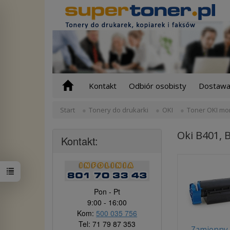
Kontakt
Odbiór osobisty
Dostawa 
Start
Tonery do drukarki
OKI
Toner OKI mo
Oki B401, 
Kontakt:
Pon - Pt
9:00 - 16:00
Kom:
500 035 756
Tel: 71 79 87 353
Zamienny 