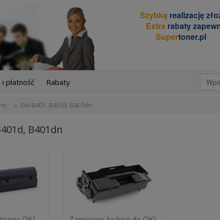
Szybką
realizację zł
Extra
rabaty zapewn
Super
toner.pl
i płatność
Rabaty
no
Oki B401, B401d, B401dn
B401d, B401dn
toner OKI
Zamienny bęben do OKI