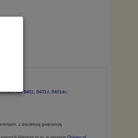
dn
w Polsce.
.
ądzeniem
Oki B401, B401d, B401dn
e
remium, z dwuletnią
gwarancją
naszych klientów m.in. w serwisie
Opineo.pl
.