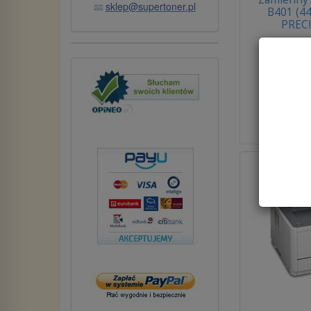
sklep@supertoner.pl
B401 (4
PREC
Dos
brutto:
1
(netto:
Do ko