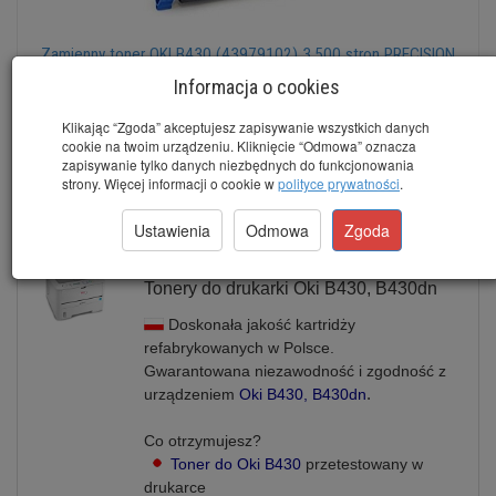
Zamienny toner OKI B430 (43979102) 3.500 stron PRECISION
Dostępny
Informacja o cookies
brutto:
114,00 zł
*
(netto:
92,68 zł
)
Klikając “Zgoda” akceptujesz zapisywanie wszystkich danych
cookie na twoim urządzeniu. Kliknięcie “Odmowa” oznacza
zapisywanie tylko danych niezbędnych do funkcjonowania
Do koszyka
strony. Więcej informacji o cookie w
polityce prywatności
.
Ustawienia
Odmowa
Zgoda
Tonery do drukarki Oki B430, B430dn
Doskonała jakość kartridży
refabrykowanych w Polsce.
Gwarantowana niezawodność i zgodność z
.
urządzeniem
Oki B430, B430dn
Co otrzymujesz?
Toner do Oki B430
przetestowany w
drukarce