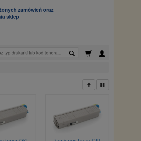
ożonych zamówień oraz
ia sklep
Wyszukaj
y toner OKI
Zamienny toner OKI