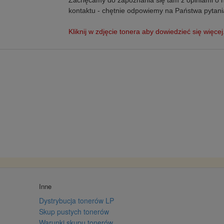
Zachęcamy do zapoznania się tam z opiniami o 
kontaktu - chętnie odpowiemy na Państwa pytani
Kliknij w zdjęcie tonera aby dowiedzieć się więcej
Inne
Dystrybucja tonerów LP
Skup pustych tonerów
Warunki skupu tonerów