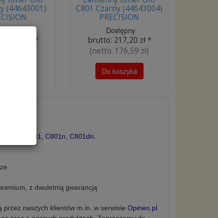
ty (44643001)
C801 Czarny (44643004)
CISION
PRECISION
ostępny
Dostępny
:
217,20 zł
*
brutto:
217,20 zł
*
:
176,59 zł
)
(netto:
176,59 zł
)
koszyka
Do koszyka
dn
w Polsce.
.
arką
Oki C801, C801n, C801dn
rze
remium, z dwuletnią
gwarancją
 przez naszych klientów m.in. w serwisie
Opineo.pl
.