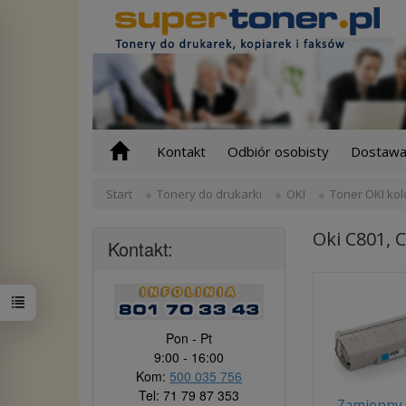
Kontakt
Odbiór osobisty
Dostawa 
Start
Tonery do drukarki
OKI
Toner OKI kol
Oki C801, 
Kontakt:
Pon - Pt
9:00 - 16:00
Kom:
500 035 756
Tel: 71 79 87 353
Zamienny 