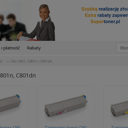
Szybką
realizację zł
Extra
rabaty zapewn
Super
toner.pl
i płatność
Rabaty
or
Oki C801, C801n, C801dn
C801n, C801dn
toner OKI
Zamienny toner OKI
Zamienn