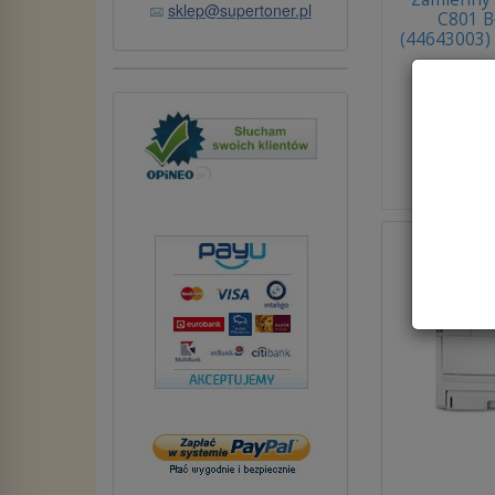
sklep@supertoner.pl
C801 B
(44643003)
Dos
brutto:
2
(netto:
1
Do ko