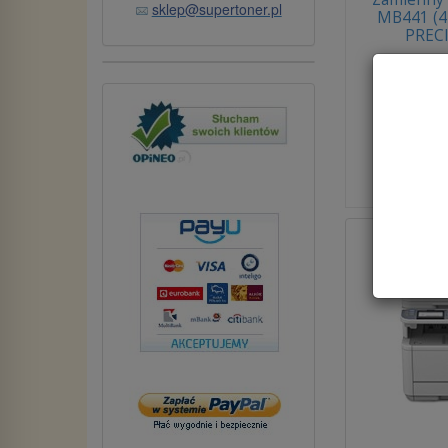
sklep@supertoner.pl
MB441 (4
PREC
Dos
brutto:
1
(netto:
Do ko