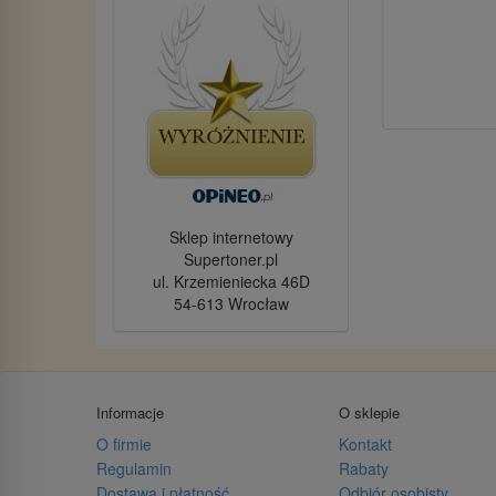
Sklep internetowy
Supertoner.pl
ul. Krzemieniecka 46D
54-613 Wrocław
Informacje
O sklepie
O firmie
Kontakt
Regulamin
Rabaty
Dostawa i płatność
Odbiór osobisty