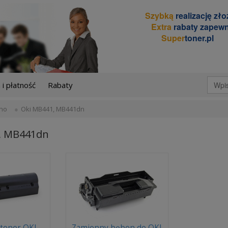
Szybką
realizację zł
Extra
rabaty zapewn
Super
toner.pl
i płatność
Rabaty
no
Oki MB441, MB441dn
, MB441dn
toner OKI
Zamienny bęben do OKI