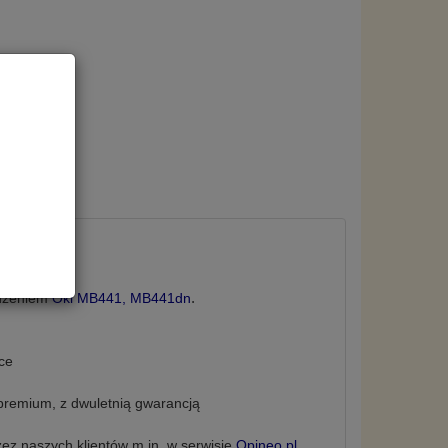
w Polsce.
.
ądzeniem
Oki MB441, MB441dn
ce
remium, z dwuletnią
gwarancją
ez naszych klientów m.in. w serwisie
Opineo.pl
.