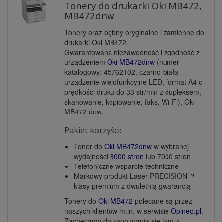
Tonery do drukarki Oki MB472,
MB472dnw
Tonery oraz bębny oryginalne i zamienne do
drukarki Oki MB472.
Gwarantowana niezawodność i zgodność z
urządzeniem
Oki MB472dnw
(numer
katalogowy: 45762102, czarno-biała
urządzenie wielofunkcyjne LED, format A4 o
prędkości druku do 33 str/min z dupleksem,
skanowanie, kopiowanie, faks, Wi-Fi), Oki
MB472 dnw.
Pakiet korzyści:
Toner do
Oki MB472dnw
w wybranej
wydajności
3000 stron
lub 7000 stron
Telefoniczne wsparcie techniczne
Markowy produkt Laser PRECISION™
klasy premium z dwuletnią gwarancją
Tonery do
Oki MB472
polecane są przez
naszych klientów m.in. w serwisie
Opineo.pl
.
Zachęcamy do zapoznania się tam z