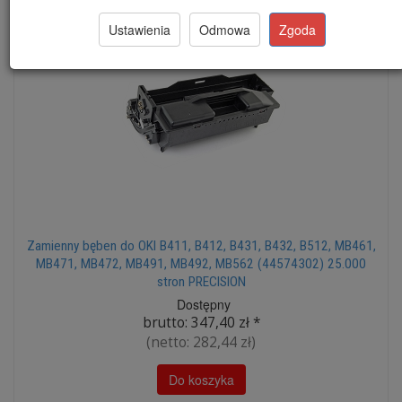
Ustawienia
Odmowa
Zgoda
Zamienny bęben do OKI B411, B412, B431, B432, B512, MB461,
MB471, MB472, MB491, MB492, MB562 (44574302) 25.000
stron PRECISION
Dostępny
brutto:
347,40 zł
*
(netto:
282,44 zł
)
Do koszyka