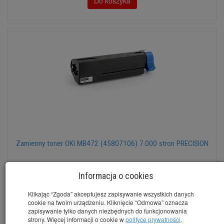
Do koszyka
Zamienny toner OKI MB472 (45807106) 7.000 stron PRECISION
Informacja o cookies
Dostępny
brutto:
167,50 zł
*
Klikając “Zgoda” akceptujesz zapisywanie wszystkich danych
(netto:
136,18 zł
)
cookie na twoim urządzeniu. Kliknięcie “Odmowa” oznacza
zapisywanie tylko danych niezbędnych do funkcjonowania
Do koszyka
strony. Więcej informacji o cookie w
polityce prywatności
.