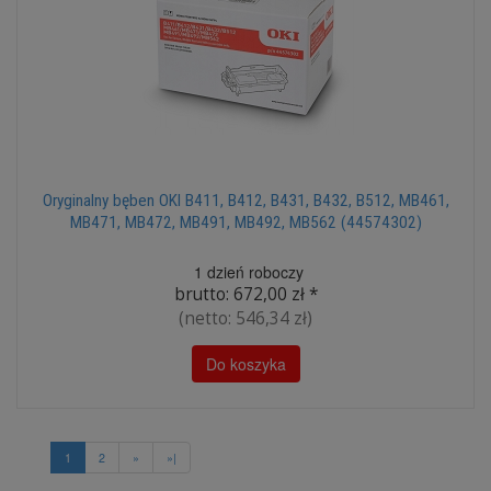
Oryginalny bęben OKI B411, B412, B431, B432, B512, MB461,
MB471, MB472, MB491, MB492, MB562 (44574302)
1 dzień roboczy
brutto:
672,00 zł
*
(netto:
546,34 zł
)
Do koszyka
1
2
»
»|