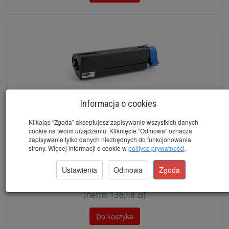
Informacja o cookies
Klikając “Zgoda” akceptujesz zapisywanie wszystkich danych
cookie na twoim urządzeniu. Kliknięcie “Odmowa” oznacza
zapisywanie tylko danych niezbędnych do funkcjonowania
Zamienny toner OKI MB492 (45807106) 7.000 stron PRECISION
strony. Więcej informacji o cookie w
polityce prywatności
.
Ustawienia
Odmowa
Zgoda
Dostępny
brutto:
167,50 zł
*
(netto:
136,18 zł
)
Do koszyka