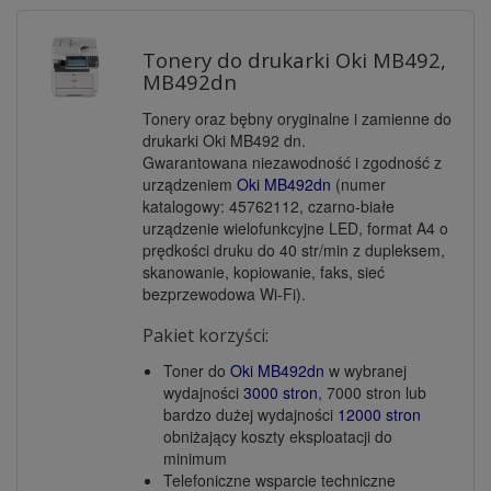
Tonery do drukarki Oki MB492,
MB492dn
Tonery oraz bębny oryginalne i zamienne do
drukarki Oki MB492 dn.
Gwarantowana niezawodność i zgodność z
urządzeniem
Oki MB492dn
(numer
katalogowy: 45762112, czarno-białe
urządzenie wielofunkcyjne LED, format A4 o
prędkości druku do 40 str/min z dupleksem,
skanowanie, kopiowanie, faks, sieć
bezprzewodowa Wi-Fi).
Pakiet korzyści:
Toner do
Oki MB492dn
w wybranej
wydajności
3000 stron
, 7000 stron lub
bardzo dużej wydajności
12000 stron
obniżający koszty eksploatacji do
minimum
Telefoniczne wsparcie techniczne