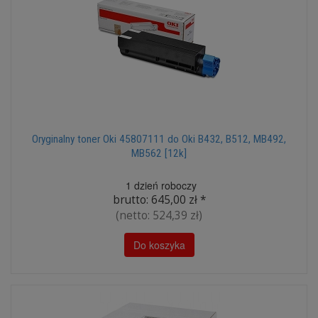
Oryginalny toner Oki 45807111 do Oki B432, B512, MB492,
MB562 [12k]
1 dzień roboczy
brutto:
645,00 zł
*
(netto:
524,39 zł
)
Do koszyka