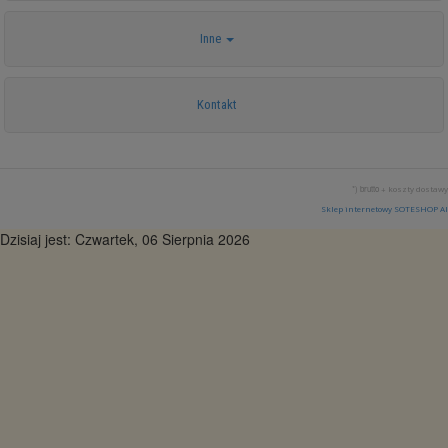
Inne
Kontakt
*) brutto +
koszty dostawy
Sklep internetowy SOTESHOP AI
Dzisiaj jest: Czwartek, 06 Sierpnia 2026