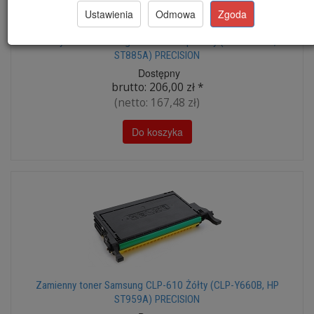
Ustawienia
Odmowa
Zgoda
Zamienny toner Samsung CLP-610 Purpurowy (CLP-M660B, HP
ST885A) PRECISION
Dostępny
brutto:
206,00 zł
*
(netto:
167,48 zł
)
Do koszyka
Zamienny toner Samsung CLP-610 Żółty (CLP-Y660B, HP
ST959A) PRECISION