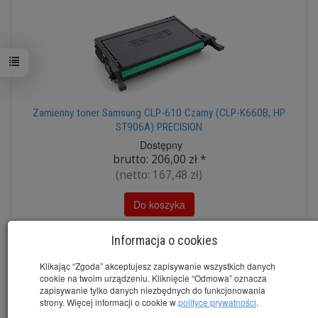
Zamienny toner Samsung CLP-610 Czarny (CLP-K660B, HP
ST906A) PRECISION
Dostępny
brutto:
206,00 zł
*
(netto:
167,48 zł
)
Do koszyka
Informacja o cookies
Klikając “Zgoda” akceptujesz zapisywanie wszystkich danych
cookie na twoim urządzeniu. Kliknięcie “Odmowa” oznacza
zapisywanie tylko danych niezbędnych do funkcjonowania
strony. Więcej informacji o cookie w
polityce prywatności
.