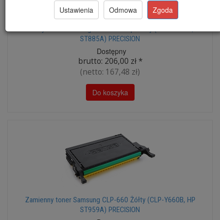
Ustawienia
Odmowa
Zgoda
Zamienny toner Samsung CLP-660 Purpurowy (CLP-M660B, HP
ST885A) PRECISION
Dostępny
brutto:
206,00 zł
*
(netto:
167,48 zł
)
Do koszyka
Zamienny toner Samsung CLP-660 Żółty (CLP-Y660B, HP
ST959A) PRECISION