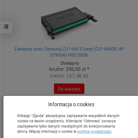
Zamienny toner Samsung CLP-660 Czarny (CLP-K660B, HP
ST906A) PRECISION
Dostępny
brutto:
206,00 zł
*
(netto:
167,48 zł
)
Do koszyka
Informacja o cookies
Klikając “Zgoda” akceptujesz zapisywanie wszystkich danych
cookie na twoim urządzeniu. Kliknięcie “Odmowa” oznacza
zapisywanie tylko danych niezbędnych do funkcjonowania
strony. Więcej informacji o cookie w
polityce prywatności
.