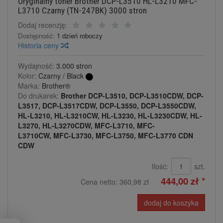
Oryginalny toner Brother DCP-L3510 HL-L3210 MFC-
L3710 Czarny (TN-247BK) 3000 stron
Dodaj recenzję:
Dostępność:
1 dzień roboczy
Historia ceny
Wydajność:
3.000 stron
Kolor:
Czarny / Black
Marka:
Brother®
Do drukarek:
Brother DCP-L3510, DCP-L3510CDW, DCP-
L3517, DCP-L3517CDW, DCP-L3550, DCP-L3550CDW,
HL-L3210, HL-L3210CW, HL-L3230, HL-L3230CDW, HL-
L3270, HL-L3270CDW, MFC-L3710, MFC-
L3710CW, MFC-L3730, MFC-L3750, MFC-L3770 CDN
CDW
Ilość:
szt.
444,00 zł *
Cena netto:
360,98 zł
dodaj do koszyka