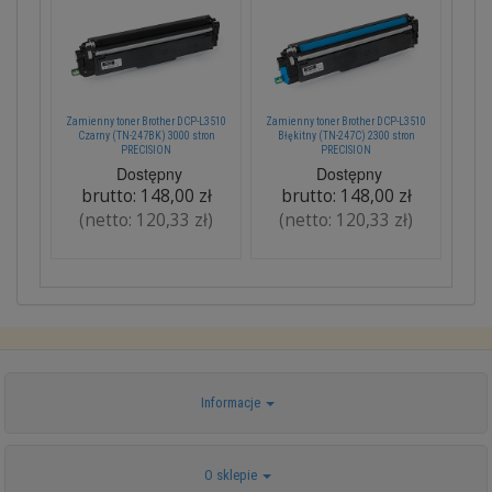
Zamienny toner Brother DCP-L3510
Zamienny toner Brother DCP-L3510
Czarny (TN-247BK) 3000 stron
Błękitny (TN-247C) 2300 stron
PRECISION
PRECISION
Dostępny
Dostępny
brutto:
148,00 zł
brutto:
148,00 zł
(netto:
120,33 zł
)
(netto:
120,33 zł
)
Informacje
O sklepie