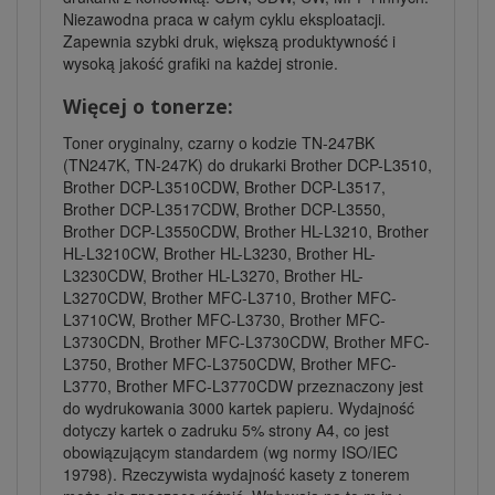
Niezawodna praca w całym cyklu eksploatacji.
Zapewnia szybki druk, większą produktywność i
wysoką jakość grafiki na każdej stronie.
Więcej o tonerze:
Toner oryginalny, czarny o kodzie TN-247BK
(TN247K, TN-247K) do drukarki Brother DCP-L3510,
Brother DCP-L3510CDW, Brother DCP-L3517,
Brother DCP-L3517CDW, Brother DCP-L3550,
Brother DCP-L3550CDW, Brother HL-L3210, Brother
HL-L3210CW, Brother HL-L3230, Brother HL-
L3230CDW, Brother HL-L3270, Brother HL-
L3270CDW, Brother MFC-L3710, Brother MFC-
L3710CW, Brother MFC-L3730, Brother MFC-
L3730CDN, Brother MFC-L3730CDW, Brother MFC-
L3750, Brother MFC-L3750CDW, Brother MFC-
L3770, Brother MFC-L3770CDW przeznaczony jest
do wydrukowania 3000 kartek papieru. Wydajność
dotyczy kartek o zadruku 5% strony A4, co jest
obowiązującym standardem (wg normy ISO/IEC
19798). Rzeczywista wydajność kasety z tonerem