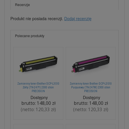
Recenzje
Produkt nie posiada recenzji.
Dodaj recenzję
Polecane produkty
Zamienny toner Brother DCP-L3510
Zamienny toner Brother DCP-L3510
Żółty (TN-247Y) 2300 stron
Purpurowy (TN-247M) 2300 stron
PRECISION
PRECISION
Dostępny
Dostępny
brutto:
148,00 zł
brutto:
148,00 zł
(netto:
120,33 zł
)
(netto:
120,33 zł
)