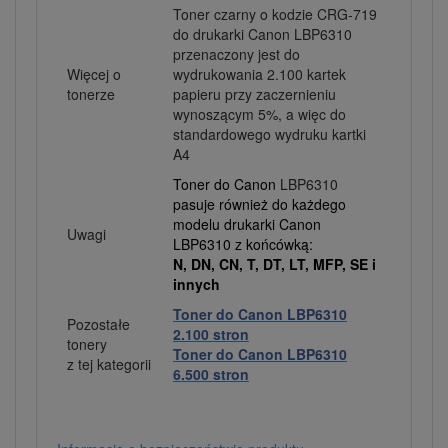
Toner czarny o kodzie CRG-719
do drukarki Canon LBP6310
przenaczony jest do
Więcej o
wydrukowania 2.100 kartek
tonerze
papieru przy zaczernieniu
wynoszącym 5%, a więc do
standardowego wydruku kartki
A4
Toner do Canon
LBP6310
pasuje również do każdego
modelu drukarki Canon
Uwagi
LBP6310 z końcówką:
N, DN, CN, T, DT, LT, MFP, SE i
innych
Toner do Canon LBP6310
Pozostałe
2.100 stron
tonery
Toner do Canon LBP6310
z tej kategorii
6.500 stron