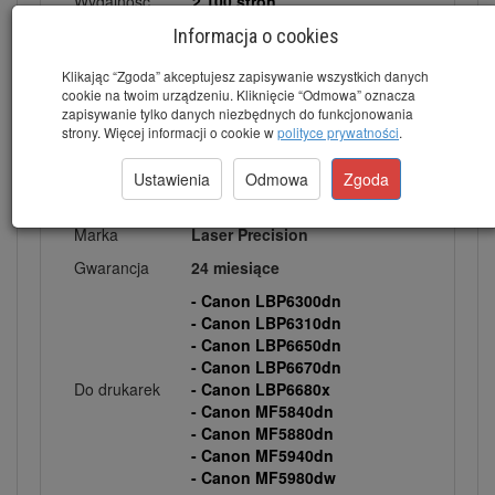
Wydajność
2.100 stron
Kolor
Black (Czarny)
Informacja o cookies
Klikając “Zgoda” akceptujesz zapisywanie wszystkich danych
cookie na twoim urządzeniu. Kliknięcie “Odmowa” oznacza
zapisywanie tylko danych niezbędnych do funkcjonowania
strony. Więcej informacji o cookie w
polityce prywatności
.
Ustawienia
Odmowa
Zgoda
Marka
Laser Precision
Gwarancja
24 miesiące
- Canon LBP6300dn
- Canon LBP6310dn
- Canon LBP6650dn
- Canon LBP6670dn
Do drukarek
- Canon LBP6680x
- Canon MF5840dn
- Canon MF5880dn
- Canon MF5940dn
- Canon MF5980dw