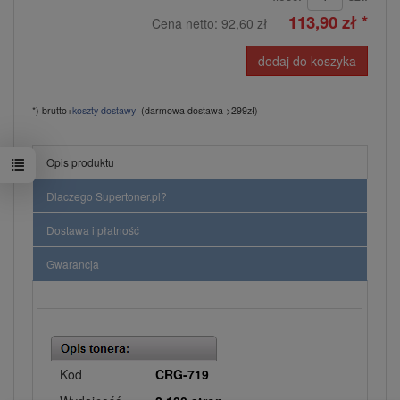
113,90 zł *
Cena netto:
92,60 zł
dodaj do koszyka
*) brutto+
koszty dostawy
(darmowa dostawa >299zł)
Opis produktu
Dlaczego Supertoner.pl?
Dostawa i płatność
Gwarancja
Kod
CRG-719