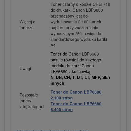
Toner czarny o kodzie CRG-719
do drukarki Canon LBP6680
przenaczony jest do
Więcej o
wydrukowania 2.100 kartek
tonerze
papieru przy zaczernieniu
wynoszącym 5%, a więc do
standardowego wydruku kartki
A4
Toner do Canon
LBP6680
pasuje również do każdego
modelu drukarki Canon
Uwagi
LBP6680 z końcówką:
N, DN, CN, T, DT, LT, MFP, SE i
innych
Toner do Canon LBP6680
Pozostałe
2.100 stron
tonery
Toner do Canon LBP6680
z tej kategorii
6.400 stron