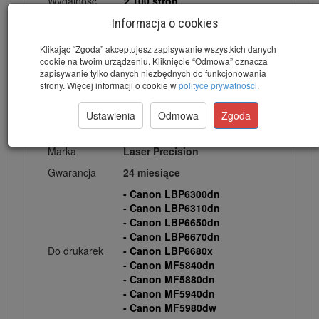
Wydajność
2.100 stron
Kolor
Black (Czarny)
Informacja o cookies
Klikając “Zgoda” akceptujesz zapisywanie wszystkich danych
cookie na twoim urządzeniu. Kliknięcie “Odmowa” oznacza
zapisywanie tylko danych niezbędnych do funkcjonowania
strony. Więcej informacji o cookie w
polityce prywatności
.
Ustawienia
Odmowa
Zgoda
Marka
Laser Precision
Gwarancja
24 miesiące
- Canon LBP6300dn
- Canon LBP6310dn
- Canon LBP6650dn
- Canon LBP6670dn
Do drukarek
- Canon LBP6680x
- Canon MF5840dn
- Canon MF5880dn
- Canon MF5940dn
- Canon MF5980dw