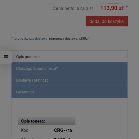
113,90 zł *
Cena netto:
92,60 zł
dodaj do koszyka
*) brutto+
koszty dostawy
(darmowa dostawa >299zł)
Opis produktu
Dlaczego Supertoner.pl?
Dostawa i płatność
Gwarancja
Kod
CRG-719