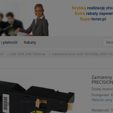
Szybką
realizację zł
Extra
rabaty zapewn
Super
toner.pl
i płatność
Rabaty
lor
Dell 1350, Dell 1350cnw
Zamienny toner Dell 1350 Żółty (593-11
Zamienny 
PRECISIO
Dodaj recenz
Dostępność:
D
Historia cen
Wydajność:
1