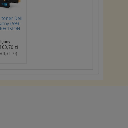
toner Dell
itny (593-
PRECISION
tępny
103,70 zł
84,31 zł
)