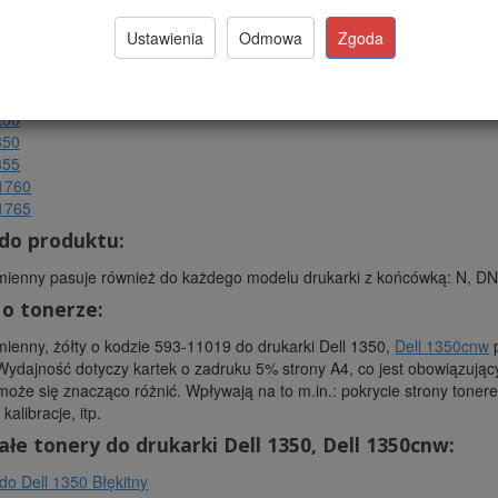
ncja:
24 miesiące
a:
Laser PRECISION™
Ustawienia
Odmowa
Zgoda
roducenta:
LP-D1250Y
 pasuje do drukarek:
250
350
355
C1760
C1765
do produktu:
ienny pasuje również do każdego modelu drukarki z końcówką: N, DN, 
 o tonerze:
ienny, żółty o kodzie 593-11019 do drukarki Dell 1350,
Dell 1350cnw
p
Wydajność dotyczy kartek o zadruku 5% strony A4, co jest obowiązuj
oże się znacząco różnić. Wpływają na to m.in.: pokrycie strony toner
kalibracje, itp.
ałe tonery do drukarki Dell 1350, Dell 1350cnw:
do Dell 1350 Błękitny