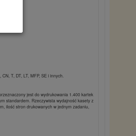
CN, T, DT, LT, MFP, SE i innych.
rzeznaczony jest do wydrukowania 1.400 kartek
ącym standardem. Rzeczywista wydajność kasety z
em, ilość stron drukowanych w jednym zadaniu,