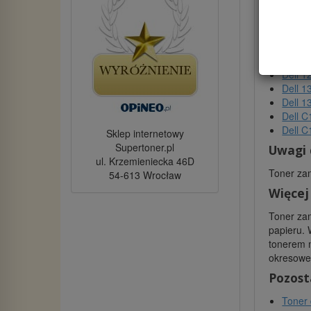
Gwara
Mark
Kod p
Kaseta
Dell 1
Dell 1
Dell 1
Dell 
Dell 
Sklep internetowy
Supertoner.pl
Uwagi 
ul. Krzemieniecka 46D
Toner zam
54-613 Wrocław
Więcej
Toner zam
papieru. 
tonerem m
okresowe 
Pozost
Toner 