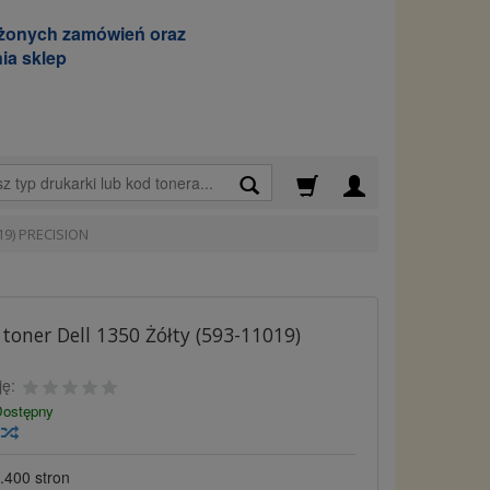
ożonych zamówień oraz
ia sklep
Wyszukaj
019) PRECISION
toner Dell 1350 Żółty (593-11019)
N
ję:
ostępny
y
.400 stron