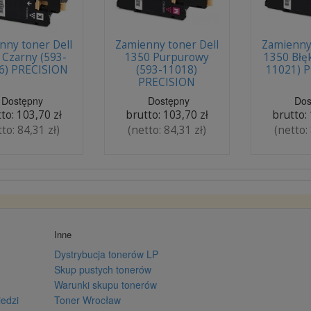
nny toner Dell
Zamienny toner Dell
Zamienny 
 Czarny (593-
1350 Purpurowy
1350 Błęk
6) PRECISION
(593-11018)
11021) 
PRECISION
Dostępny
Dostępny
Dos
tto:
103,70 zł
brutto:
103,70 zł
brutto:
tto:
84,31 zł
)
(netto:
84,31 zł
)
(netto:
Inne
Dystrybucja tonerów LP
Skup pustych tonerów
Warunki skupu tonerów
iedzi
Toner Wrocław