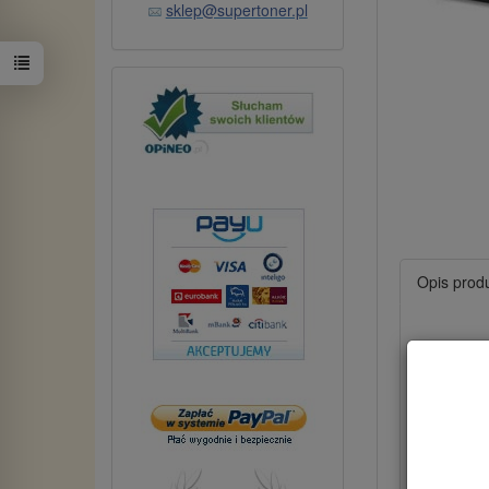
sklep@supertoner.pl
Opis prod
Toner 
Dane t
Kod t
Wydaj
Kolor