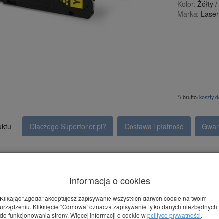
Kolor:
Żółty /
Marka:
Lase
*) brutto+
koszty 
uktu
Dlaczego Supertoner.pl?
Dostawa i płatność
Gwar
do Dell 1350 Yellow - Żółty (593-11019)
echniczne:
Informacja o cookies
onera:
593-11019
Klikając “Zgoda” akceptujesz zapisywanie wszystkich danych cookie na twoim
ność:
1400 stron
urządzeniu. Kliknięcie “Odmowa” oznacza zapisywanie tylko danych niezbędnych
:
Żółty
do funkcjonowania strony. Więcej informacji o cookie w
polityce prywatności
.