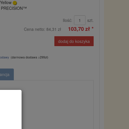
 Yellow
r PRECISION™
Ilość:
szt.
103,70 zł *
Cena netto:
84,31 zł
dodaj do koszyka
dostawy
(darmowa dostawa >299zł)
ancja