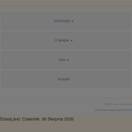
Informacje
O sklepie
Inne
Kontakt
*) brutto +
koszty dostawy
Sklep internetowy SOTESHOP AI
Dzisiaj jest: Czwartek, 06 Sierpnia 2026