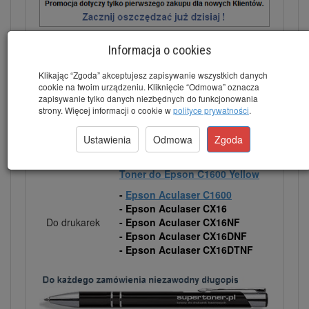
Informacja o cookies
Kod
C13S050557 lub S050557
Klikając “Zgoda” akceptujesz zapisywanie wszystkich danych
cookie na twoim urządzeniu. Kliknięcie “Odmowa” oznacza
Wydajność
2.700 stron
zapisywanie tylko danych niezbędnych do funkcjonowania
strony. Więcej informacji o cookie w
polityce prywatności
.
Kolor
Black (Czarny)
Toner do Epson C1600 Cyan
Ustawienia
Odmowa
Zgoda
Pozostałe
Toner do Epson C1600
kolory
Magenta
Toner do Epson C1600 Yellow
-
Epson Aculaser C1600
- Epson Aculaser CX16
Do drukarek
- Epson Aculaser CX16NF
- Epson Aculaser CX16DNF
- Epson Aculaser CX16DTNF