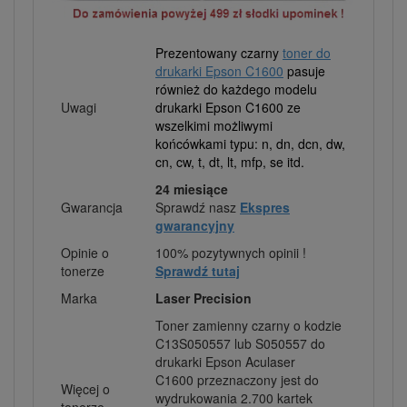
Prezentowany czarny
toner do
drukarki Epson C1600
pasuje
również do każdego modelu
Uwagi
drukarki Epson C1600 ze
wszelkimi możliwymi
końcówkami typu: n, dn, dcn, dw,
cn, cw, t, dt, lt, mfp, se itd.
24 miesiące
Gwarancja
Sprawdź nasz
Ekspres
gwarancyjny
Opinie o
100% pozytywnych opinii !
tonerze
Sprawdź tutaj
Marka
Laser Precision
Toner zamienny czarny o kodzie
C13S050557 lub S050557 do
drukarki Epson Aculaser
C1600 przeznaczony jest do
Więcej o
wydrukowania 2.700 kartek