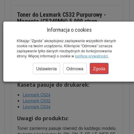
Toner do Lexmark C532 Purpurowy -
Magenta (C5240MH) 5.000 stron
Informacja o cookies
Dane techniczne:
Klikając “Zgoda” akceptujesz zapisywanie wszystkich danych
Kod tonera:
C5240MH
cookie na twoim urządzeniu. Kliknięcie “Odmowa” oznacza
Wydajność:
5000 stron
zapisywanie tylko danych niezbędnych do funkcjonowania
Kolor:
Purpurowy
strony. Więcej informacji o cookie w
polityce prywatności
.
Gwarancja:
24 miesiące
Marka:
Laser PRECISION™
Ustawienia
Odmowa
Zgoda
Kod producenta:
LP-LC524M
Kaseta pasuje do drukarek:
Lexmark C524
Lexmark C532
Lexmark C534
Uwagi do produktu:
Toner zamienny pasuje również do każdego modelu