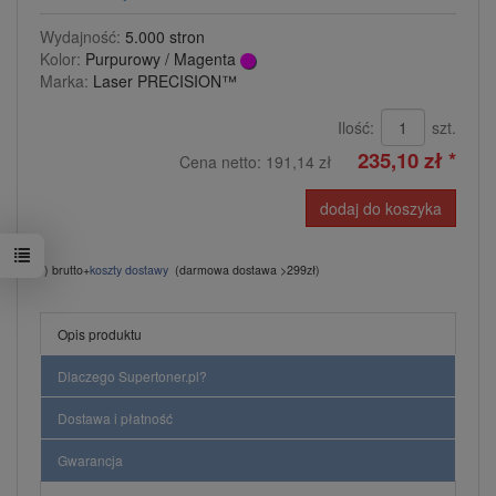
Wydajność:
5.000 stron
Kolor:
Purpurowy / Magenta
Marka:
Laser PRECISION™
Ilość:
szt.
235,10 zł *
Cena netto:
191,14 zł
dodaj do koszyka
*) brutto+
koszty dostawy
(darmowa dostawa >299zł)
Opis produktu
Dlaczego Supertoner.pl?
Dostawa i płatność
Gwarancja