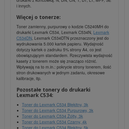
drukarki z końcówką: N, DN, CN, T, DT, LT, MFP, SE
i innych.
Więcej o tonerze:
Toner zamienny, purpurowy o kodzie C5240MH do
drukarki Lexmark C534, Lexmark C534N,
Lexmark
C534DN
, Lexmark C534DTN przeznaczony jest do
wydrukowania 5.000 kartek papieru. Wydajność
dotyczy kartek o zadruku 5% strony A4, co jest
obowiązującym standardem. Rzeczywista wydajność
kasety z tonerem może się znacząco różnić.
Wpływają na to m.in.: pokrycie strony tonerem, ilość
stron drukowanych w jednym zadaniu, okresowe
kalibracje, itp.
Pozostałe tonery do drukarki
Lexmark C534:
Toner do Lexmark C534 Błękitny, 3k
Toner do Lexmark C534 Purpurowy, 3k
Toner do Lexmark C534 Żółty, 3k
Toner do Lexmark C534 Czarny, 4k
Toner do Lexmark C534 Błękitny, 5k