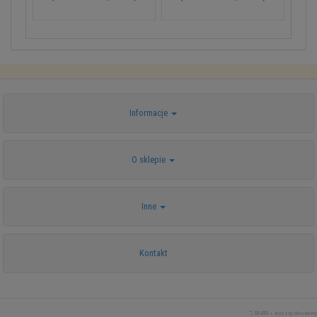
Informacje
O sklepie
Inne
Kontakt
*) brutto +
koszty dostawy