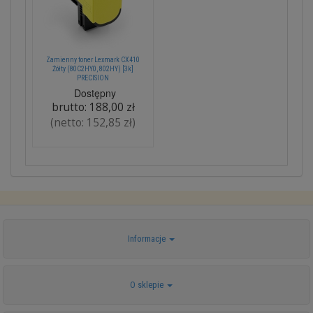
Zamienny toner Lexmark CX410
Żółty (80C2HY0, 802HY) [3k]
PRECISION
Dostępny
brutto:
188,00 zł
(netto:
152,85 zł
)
Informacje
O sklepie