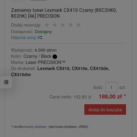
Zamienny toner Lexmark CX410 Czarny (80C2HK0,
802HK) [4k] PRECISION
Dodaj recenzję:
Dostępność:
Dostępny
Historia ceny
Wydajność:
4.000 stron
Kolor:
Czarny / Black
Marka:
Laser PRECISION™
Do drukarek:
Lexmark CX410, CX410e, CX410de,
CX410dte
Ilość:
szt.
188,00 zł *
Cena netto:
152,85 zł
dodaj do koszyka
*) brutto+
koszty dostawy
(darmowa dostawa >299zł)