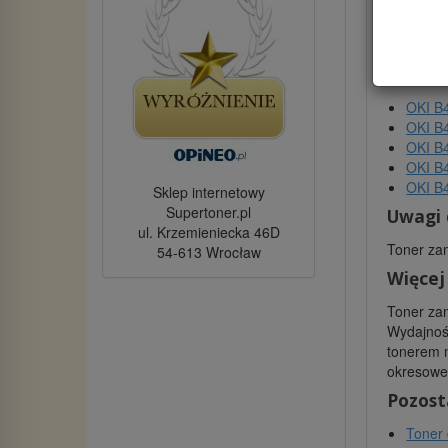
Gwara
Marka
Kod p
Kaseta
OKI B
OKI B
OKI B
OKI B
OKI B
Sklep internetowy
Supertoner.pl
Uwagi 
ul. Krzemieniecka 46D
Toner zam
54-613 Wrocław
Więcej
Toner zam
Wydajność
tonerem m
okresowe 
Pozost
Toner 