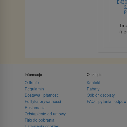
B430
6
P
bru
(ne
Informacje
O sklepie
O firmie
Kontakt
Regulamin
Rabaty
Dostawa i płatność
Odbiór osobisty
Polityka prywatności
FAQ - pytania i odpow
Reklamacja
Odstąpienie od umowy
Pliki do pobrania
Ustawienia cookies