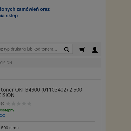
ożonych zamówień oraz
ia sklep
Wyszukaj
ECISION
toner OKI B4300 (01103402) 2.500
CISION
ję:
ostępny
y
.500 stron