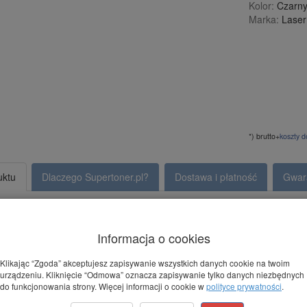
Kolor:
Czarny
Marka:
Lase
*) brutto+
koszty 
uktu
Dlaczego Supertoner.pl?
Dostawa i płatność
Gwar
 do OKI B4300 (01103402) 2.500 stron
Informacja o cookies
echniczne:
Klikając “Zgoda” akceptujesz zapisywanie wszystkich danych cookie na twoim
onera:
01103402
urządzeniu. Kliknięcie “Odmowa” oznacza zapisywanie tylko danych niezbędnych
ność:
2500 stron
do funkcjonowania strony. Więcej informacji o cookie w
polityce prywatności
.
Czarny