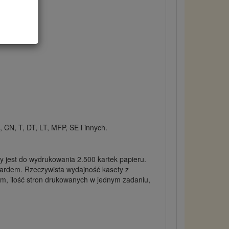
CN, T, DT, LT, MFP, SE i innych.
 jest do wydrukowania 2.500 kartek papieru.
dardem. Rzeczywista wydajność kasety z
em, ilość stron drukowanych w jednym zadaniu,