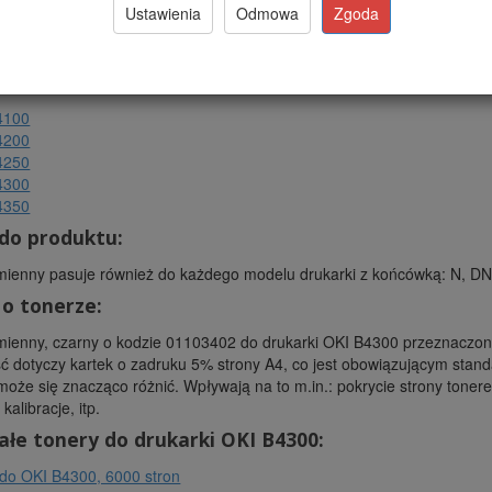
ncja:
24 miesiące
Ustawienia
Odmowa
Zgoda
:
Laser PRECISION™
roducenta:
LP-OB4200
 pasuje do drukarek:
4100
4200
4250
4300
4350
do produktu:
ienny pasuje również do każdego modelu drukarki z końcówką: N, DN, 
 o tonerze:
ienny, czarny o kodzie 01103402 do drukarki OKI B4300 przeznaczony
 dotyczy kartek o zadruku 5% strony A4, co jest obowiązującym stan
oże się znacząco różnić. Wpływają na to m.in.: pokrycie strony toner
kalibracje, itp.
ałe tonery do drukarki OKI B4300:
do OKI B4300, 6000 stron