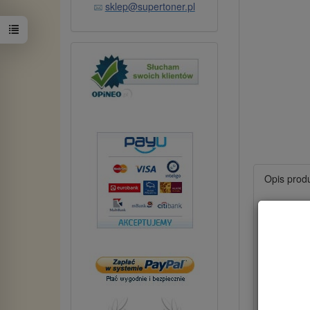
sklep@supertoner.pl
Opis prod
Toner
Dane t
Kod t
Wydaj
Kolor: