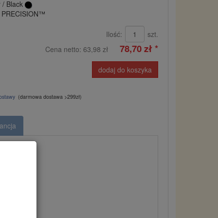
 / Black
r PRECISION™
Ilość:
szt.
78,70 zł *
Cena netto:
63,98 zł
dodaj do koszyka
dostawy
(darmowa dostawa >299zł)
ancja