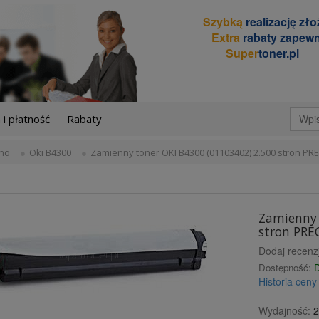
Szybką
realizację zł
Extra
rabaty zapewn
Super
toner.pl
i płatność
Rabaty
no
Oki B4300
Zamienny toner OKI B4300 (01103402) 2.500 stron PR
Zamienny 
stron PRE
Dodaj recenz
Dostępność:
D
Historia cen
Wydajność:
2