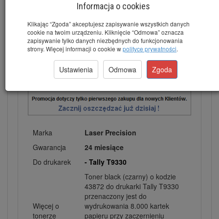
Informacja o cookies
Kod
43872
Klikając “Zgoda” akceptujesz zapisywanie wszystkich danych
Wydajność
8.000 stron
cookie na twoim urządzeniu. Kliknięcie “Odmowa” oznacza
zapisywanie tylko danych niezbędnych do funkcjonowania
Kolor
Black (Czarny)
strony. Więcej informacji o cookie w
polityce prywatności
.
Ustawienia
Odmowa
Zgoda
Marka
Laser Precision
Gwarancja
24 miesiące
Do drukarek
- Tally T9330
Toner black (czarny) o kodzie
43872 do drukarki Tally T9330
przenaczony jest do
Więcej o
wydrukowania 8.000 kartek
tonerze
papieru przy zaczernieniu