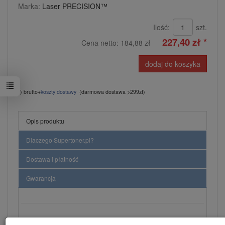
Marka:
Laser PRECISION™
Ilość:
szt.
227,40 zł *
Cena netto:
184,88 zł
dodaj do koszyka
*) brutto+
koszty dostawy
(darmowa dostawa >299zł)
Opis produktu
Dlaczego Supertoner.pl?
Dostawa i płatność
Gwarancja