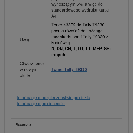
wynoszącym 5%, a więc do
standardowego wydruku kartki
A4
Toner 43872 do Tally T9330
pasuje również do każdego
modelu drukarki Tally T9330 z
Uwagi
końcówką:
N, DN, CN, T, DT, LT, MFP, SE i
innych
Otwórz toner
w nowym
Toner Tally T9330
oknie
Informacje o bezpieczeństwie produktu
Informacje o producencie
Recenzje