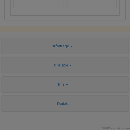
Informacje
O sklepie
Inne
Kontakt
*) brutto +
koszty dostawy