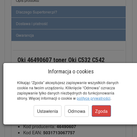
Opis produktu
Dlaczego Supertoner.pl?
Dostawa i płatność
Gwarancja
Oki 46490607 toner Oki C532 C542
MC563 MC573 Błękitny - Cyan 6000
Informacja o cookies
stron
Klikając “Zgoda” akceptujesz zapisywanie wszystkich danych
Dane techniczne:
cookie na twoim urządzeniu. Kliknięcie “Odmowa” oznacza
zapisywanie tylko danych niezbędnych do funkcjonowania
Kod tonera:
46490607
strony. Więcej informacji o cookie w
polityce prywatności
.
Wydajność:
6000 stron
Kolor:
Błękitny
Ustawienia
Odmowa
Zgoda
Gwarancja:
12 miesięcy gwarancji producenta
Marka:
OKI™
Kod producenta:
46490607
Kod EAN:
5031713067757