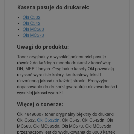
Kaseta pasuje do drukarek:
Oki C532
Oki C542
Oki MC563
Oki MC573
Uwagi do produktu:
Toner oryginalny o wysokiej pojemności pasuje
również do każdego modelu drukarki z końcówką:
DN, MFP i innych. Oryginalne kasety Oki pozwalają
uzyskać wyraziste kolory, kontrastowy tekst i
niezmienną jakość na każdej stronie. Precyzyjne
dopasowanie do drukarki gwarantuje niezawodność i
wysokiej jakości wydruki.
Więcej o tonerze:
Oki 46490607 toner oryginalny błękitny do drukarki
Oki C532,
Oki C532dn
, Oki C542, Oki C542dn, Oki
MC563, Oki MC563dn, Oki MC573, Oki MC573dn
przeznaczony jest do wydrukowania do 6000 kartek