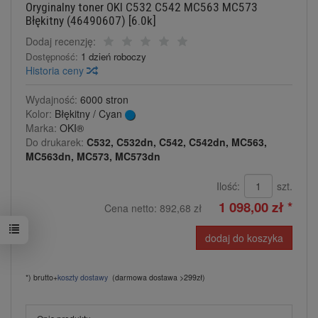
Oryginalny toner OKI C532 C542 MC563 MC573
Błękitny (46490607) [6.0k]
Dodaj recenzję:
Dostępność:
1 dzień roboczy
Historia ceny
Wydajność:
6000 stron
Kolor:
Błękitny / Cyan
Marka:
OKI®
Do drukarek:
C532, C532dn, C542, C542dn, MC563,
MC563dn, MC573, MC573dn
Ilość:
szt.
1 098,00 zł *
Cena netto:
892,68 zł
dodaj do koszyka
*) brutto+
koszty dostawy
(darmowa dostawa >299zł)