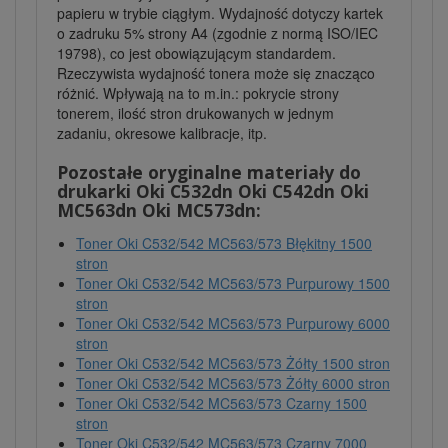
papieru w trybie ciągłym. Wydajność dotyczy kartek
o zadruku 5% strony A4 (zgodnie z normą ISO/IEC
19798), co jest obowiązującym standardem.
Rzeczywista wydajność tonera może się znacząco
różnić. Wpływają na to m.in.: pokrycie strony
tonerem, ilość stron drukowanych w jednym
zadaniu, okresowe kalibracje, itp.
Pozostałe oryginalne materiały do
drukarki Oki C532dn Oki C542dn Oki
MC563dn Oki MC573dn:
Toner Oki C532/542 MC563/573 Błękitny 1500
stron
Toner Oki C532/542 MC563/573 Purpurowy 1500
stron
Toner Oki C532/542 MC563/573 Purpurowy 6000
stron
Toner Oki C532/542 MC563/573 Żółty 1500 stron
Toner Oki C532/542 MC563/573 Żółty 6000 stron
Toner Oki C532/542 MC563/573 Czarny 1500
stron
Toner Oki C532/542 MC563/573 Czarny 7000