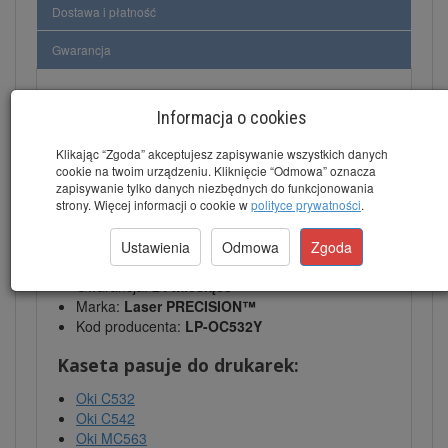
Dostawa i płatność
Gwarancja
Informacja o cookies
Toner do OKI MC563 Yellow - Żółty
(46490605) 6.000 stron
Klikając “Zgoda” akceptujesz zapisywanie wszystkich danych
cookie na twoim urządzeniu. Kliknięcie “Odmowa” oznacza
zapisywanie tylko danych niezbędnych do funkcjonowania
Dane techniczne:
strony. Więcej informacji o cookie w
polityce prywatności
.
Kod tonera:
46490605
Wydajność:
6000 stron
Ustawienia
Odmowa
Zgoda
Kolor:
Żółty
Gwarancja:
24 miesiące
Marka:
Laser PRECISION™
Kod producenta:
LP-OC532Y
Kaseta pasuje do drukarek:
Oki C532
Oki C542
Oki MC563