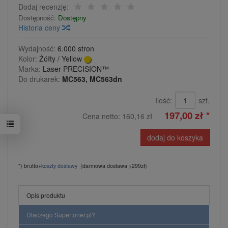
Dodaj recenzję:
Dostępność:
Dostępny
Historia ceny
Wydajność:
6.000 stron
Kolor:
Żółty / Yellow
Marka:
Laser PRECISION™
Do drukarek:
MC563, MC563dn
Ilość:
szt.
197,00 zł *
Cena netto:
160,16 zł
dodaj do koszyka
*) brutto+
koszty dostawy
(darmowa dostawa >299zł)
Opis produktu
Dlaczego Supertoner.pl?