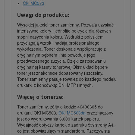
Oki MC573
Uwagi do produktu:
Wysokiej jakości toner zamienny. Pozwala uzyskać
intensywne kolory i jednolite pokrycie dla różnych
stopni nasycenia koloru. Wydruki z połyskiem
przyciągają wzrok i nadają profesjonalnego
wykończenia. Toner doskonale współpracuje z
oryginalnym bębnem i nie powoduje jego
przedwczesnego zużycia. Dzięki zastosowaniu
oryginalnej kasety tonerowej Oki® układ bęben-
toner jest znakomicie dopasowany i szczelny.
Toner zamienny pasuje również do każdego modelu
drukarki z końcówką: DN, MFP i innych.
Więcej o tonerze:
Toner zamienny, żółty o kodzie 46490605 do
drukarki OKI MC563,
OKI MC563dn
przeznaczony
jest do wydrukowania 6.000 kartek papieru.
Wydajność dotyczy kartek o zadruku 5% strony A4,
co jest obowiązującym standardem. Rzeczywista