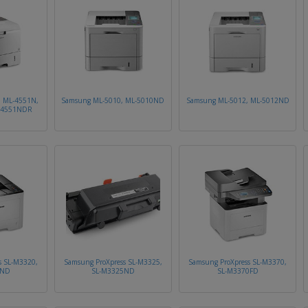
 ML-4551N,
Samsung ML-5010, ML-5010ND
Samsung ML-5012, ML-5012ND
-4551NDR
s SL-M3320,
Samsung ProXpress SL-M3325,
Samsung ProXpress SL-M3370,
0ND
SL-M3325ND
SL-M3370FD