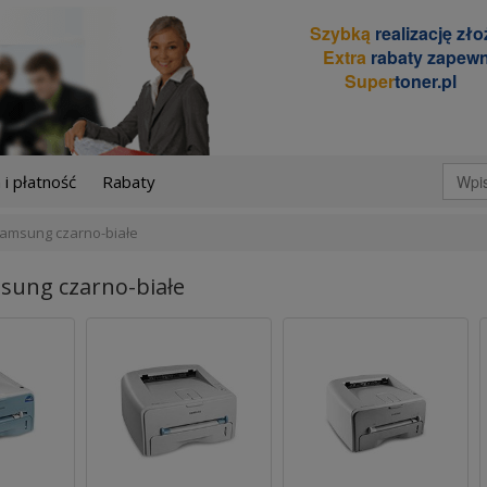
Szybką
realizację zł
Extra
rabaty zapewn
Super
toner.pl
i płatność
Rabaty
amsung czarno-białe
sung czarno-białe