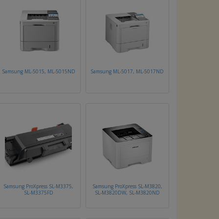
Samsung ML-5015, ML-5015ND
Samsung ML-5017, ML-5017ND
Samsung ProXpress SL-M3375,
Samsung ProXpress SL-M3820,
SL-M3375FD
SL-M3820DW, SL-M3820ND