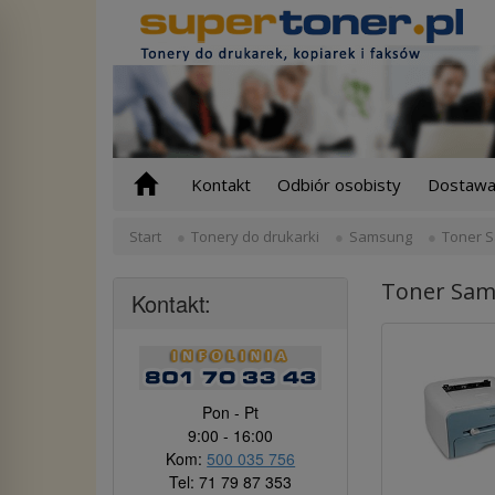
Kontakt
Odbiór osobisty
Dostawa 
Start
Tonery do drukarki
Samsung
Toner S
Toner Sam
Kontakt:
Pon - Pt
9:00 - 16:00
Kom:
500 035 756
Tel: 71 79 87 353