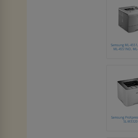
Samsung ML-4551,
ML-4551ND, ML
Samsung ProXpres
SL-M332