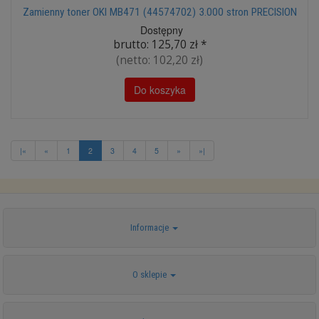
Zamienny toner OKI MB471 (44574702) 3.000 stron PRECISION
Dostępny
brutto:
125,70 zł
*
(netto:
102,20 zł
)
Do koszyka
|«
«
1
2
3
4
5
»
»|
Informacje
O sklepie