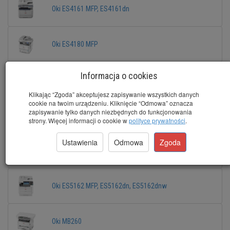
Oki ES4161 MFP, ES4161dn
Oki ES4180 MFP
Informacja o cookies
Oki ES4191 MFP, ES4191dn
Klikając “Zgoda” akceptujesz zapisywanie wszystkich danych
cookie na twoim urządzeniu. Kliknięcie “Odmowa” oznacza
zapisywanie tylko danych niezbędnych do funkcjonowania
Oki ES4192 MFP, ES4192dn
strony. Więcej informacji o cookie w
polityce prywatności
.
Ustawienia
Odmowa
Zgoda
Oki ES5112, ES5112dn
Oki ES5162 MFP, ES5162dn, ES5162dnw
Oki MB260