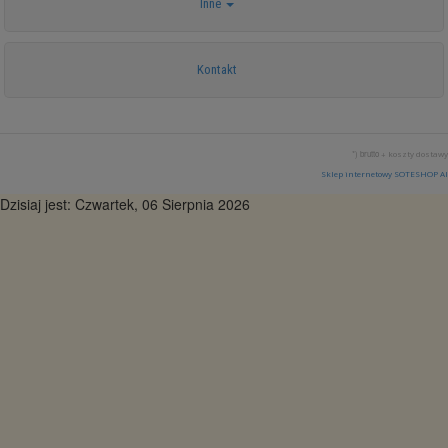
Inne
Kontakt
*) brutto +
koszty dostawy
Sklep internetowy SOTESHOP AI
Dzisiaj jest: Czwartek, 06 Sierpnia 2026